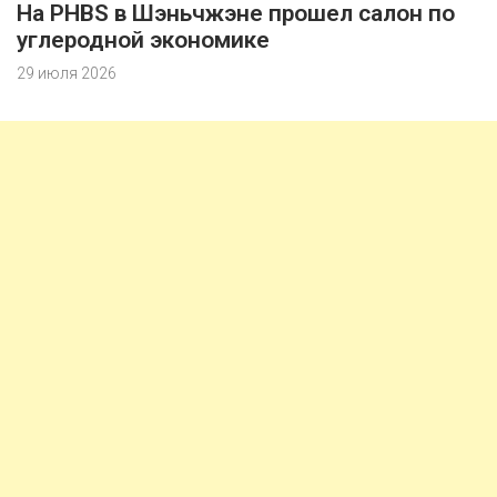
На PHBS в Шэньчжэне прошел салон по
углеродной экономике
29 июля 2026