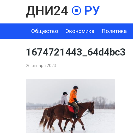
Общество
Экономика
Политика
ОБЩЕСТВО
ЭКОНОМИКА
ПОЛИТИКА
ШОУ-БИЗНЕС
1674721443_64d4bc3
26 января 2023