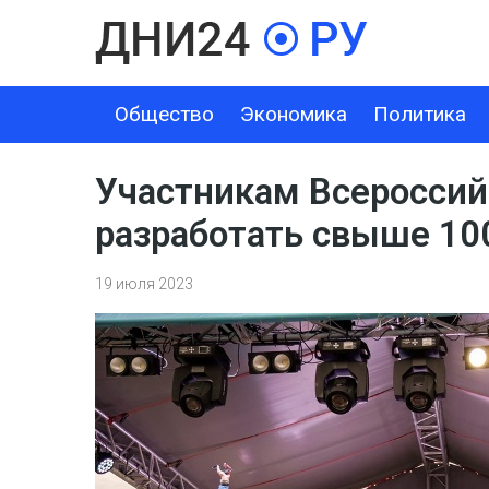
Общество
Экономика
Политика
ОБЩЕСТВО
ЭКОНОМИКА
ПОЛИТИКА
ШОУ-БИЗНЕС
Участникам Всероссий
разработать свыше 10
19 июля 2023