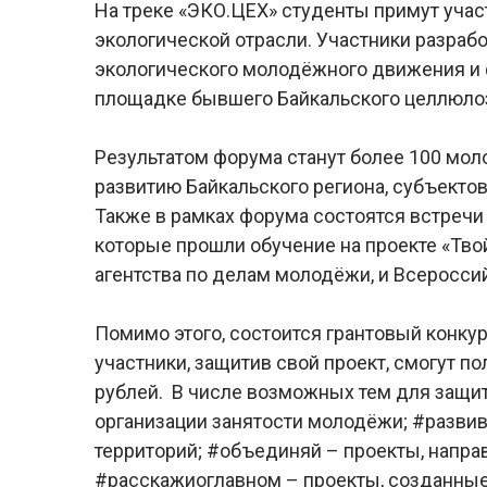
На треке «ЭКО.ЦЕХ» студенты примут учас
экологической отрасли. Участники разраб
экологического молодёжного движения и
площадке бывшего Байкальского целлюло
Результатом форума станут более 100 мо
развитию Байкальского региона, субъектов
Также в рамках форума состоятся встречи
которые прошли обучение на проекте «Тв
агентства по делам молодёжи, и Всерос
Помимо этого, состоится грантовый конку
участники, защитив свой проект, смогут 
рублей. В числе возможных тем для защи
организации занятости молодёжи; #разви
территорий; #объединяй – проекты, напра
#расскажиоглавном – проекты, созданны