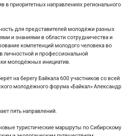
в в приоритетных направлениях регионального
жность для представителей молодёжи разных
еями и знаниями в области сотрудничества и
рование компетенций молодого человека во
 в личностной и профессиональной
жки молодёжных инициатив.
берёт на берегу Байкала 600 участников со всей
йского молодёжного форума «Байкал» Александр
ает пять направлений.
т новые туристические маршруты по Сибирскому
еским и экологическим путешествиям.