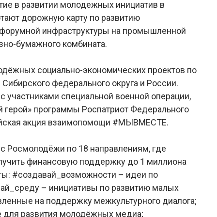
тие в развитии молодежных инициатив в
отают дорожную карту по развитию
 форумной инфраструктуры на промышленной
зно-бумажного комбината.
лодёжных социально-экономических проектов по
 Сибирского федерального округа и России.
 с участниками специальной военной операции,
ой герой» программы Роспатриот Федерального
сийская акция взаимопомощи #МЫВМЕСТЕ.
рс Росмолодёжи по 18 направлениям, где
получить финансовую поддержку до 1 миллиона
ты: #создавай_возможности – идеи по
вай_среду – инициативы по развитию малых
вленные на поддержку межкультурного диалога;
е для развития молодёжных медиа;