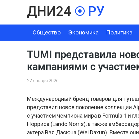
Общество
Экономика
Политика
ОБЩЕСТВО
ЭКОНОМИКА
ПОЛИТИКА
ШОУ-БИЗНЕС
TUMI представила ново
кампаниями с участие
22 января 2026
Международный бренд товаров для путеше
представил новое поколение коллекции A
с участием чемпиона мира в Formula 1 и 
Норриса (Lando Norris), а также амбассад
актера Вэя Дасюна (Wei Daxun). Вместе о