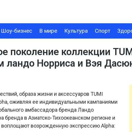
Шоу-бизнес
В мире
Культура
Спорт
Здор
В МИРЕ
КУЛЬТУРА
СПОРТ
ЗДОРОВЬЕ
ТЕХНОЛОГИИ
е поколение коллекции TUMI 
м ландо Норриса и Вэя Дасю
ствий, образа жизни и аксессуаров TUMI
lpha, оживляя ее индивидуальными кампаниями
глобального амбассадора бренда Ландо
ора бренда в Азиатско-Тихоокеанском регионе и
ни воплощают возрожденную экспрессию Alpha: