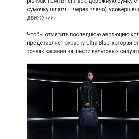
рюкзак TUMI Brief Pack, дорожную сумку
сумочку (клатч — через плечо), усоверш
движении.
Чтобы отметить последнюю эволюцию колл
представляет окраску Ultra Blue, которая 
точках касания на шести культовых силуэт