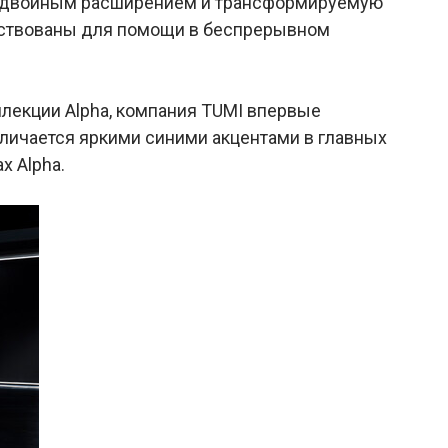
 с двойным расширением и трансформируемую
енствованы для помощи в беспрерывном
екции Alpha, компания TUMI впервые
отличается яркими синими акцентами в главных
ах Alpha.