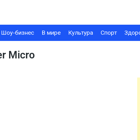
Шоу-бизнес
В мире
Культура
Спорт
Здор
В МИРЕ
КУЛЬТУРА
СПОРТ
ЗДОРОВЬЕ
ТЕХНОЛОГИИ
er Micro