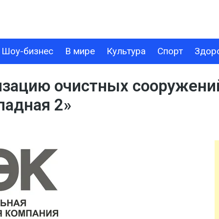
Шоу-бизнес
В мире
Культура
Спорт
Здор
В МИРЕ
КУЛЬТУРА
СПОРТ
ЗДОРОВЬЕ
ТЕХНОЛОГИИ
зацию очистных сооружени
падная 2»