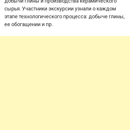
добычи глины и производства керамического
сырья. Участники экскурсии узнали о каждом
этапе технологического процесса: добыче глины,
ее обогащении и пр.