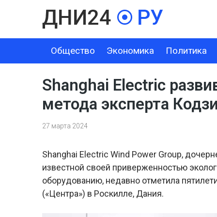
Общество
Экономика
Политика
ОБЩЕСТВО
ЭКОНОМИКА
ПОЛИТИКА
ШОУ-БИЗНЕС
Shanghai Electric раз
метода эксперта Кодз
27 марта 2024
Shanghai Electric Wind Power Group, дочерн
известной своей приверженностью эколог
оборудованию, недавно отметила пятилети
(«Центра») в Роскилле, Дания.