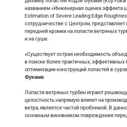
дизайну лопастей Кодзи Фуками (Koji Fuk
названием «Инженерная оценка эффекта ш
Estimation of Severe Leading Edge Roughne
сотрудничестве с Центром, представляет 
передней кромки на лопасти ветряных турб
и на суше.
«Существует острая необходимость объеди
в поиске более практичных, эффективных 
оптимизации конструкций лопастей в суро
Фуками
.
Лопасти ветряных турбин играют решающую
целостность напрямую влияет на производ
ветра, является частой проблемой. В дан
основным виновником повреждения перед