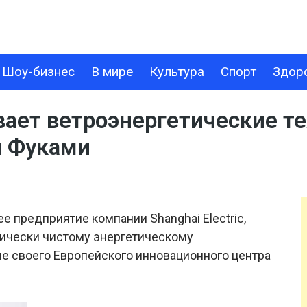
Шоу-бизнес
В мире
Культура
Спорт
Здор
В МИРЕ
КУЛЬТУРА
СПОРТ
ЗДОРОВЬЕ
ТЕХНОЛОГИИ
вивает ветроэнергетические 
и Фуками
ее предприятие компании Shanghai Electric,
ически чистому энергетическому
е своего Европейского инновационного центра