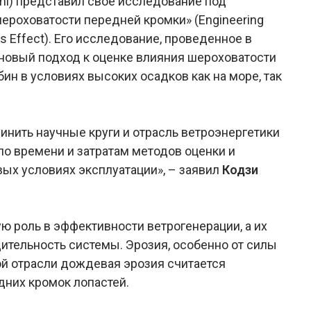
ami) представил свое исследование под
ероховатости передней кромки» (Engineering
ss Effect). Его исследование, проведенное в
новый подход к оценке влияния шероховатости
ин в условиях высоких осадков как на море, так
нить научные круги и отрасль ветроэнергетики
по времени и затратам методов оценки и
вых условиях эксплуатации», – заявил
Кодзи
 роль в эффективности ветрогенерации, а их
ительность системы. Эрозия, особенно от силы
ной отрасли дождевая эрозия считается
них кромок лопастей.