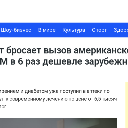
Шоу-бизнес
В мире
Культура
Спорт
Здор
В МИРЕ
КУЛЬТУРА
СПОРТ
ЗДОРОВЬЕ
ТЕХНОЛОГИИ
т бросает вызов американск
в 6 раз дешевле зарубежно
рением и диабетом уже поступил в аптеки по
уп к современному лечению по цене от 6,5 тысяч
ог.