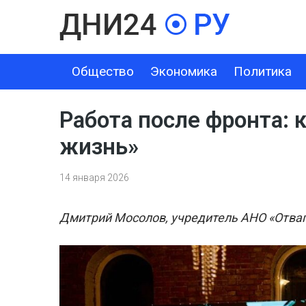
Общество
Экономика
Политика
ОБЩЕСТВО
ЭКОНОМИКА
ПОЛИТИКА
ШОУ-БИЗНЕС
Работа после фронта: 
жизнь»
14 января 2026
Дмитрий Мосолов, учредитель АНО «Отва