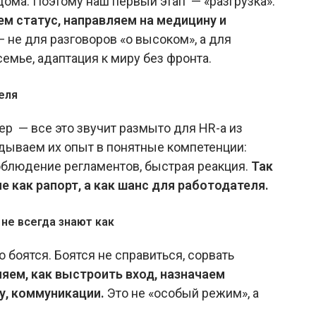
 дома. Поэтому наш первый этап — «разгрузка»:
 статус, направляем на медицину и
не для разговоров «о высоком», а для
семье, адаптация к миру без фронта.
еля
ер — все это звучит размыто для HR-а из
дываем их опыт в понятные компетенции:
соблюдение регламентов, быстрая реакция.
Так
 как рапорт, а как шанс для работодателя.
не всегда знают как
о боятся. Боятся не справиться, сорвать
яем, как выстроить вход, назначаем
у, коммуникации.
Это не «особый режим», а