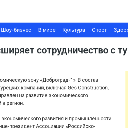
Шоу-бизнес
В мире
Культура
Спорт
Здор
В МИРЕ
КУЛЬТУРА
СПОРТ
ЗДОРОВЬЕ
ТЕХНОЛОГИИ
сширяет сотрудничество с т
омическую зону «Доброград-1». В состав
урецких компаний, включая Ges Construction,
направлен на развитие экономического
 в регион.
а экономического развития и промышленности
ице-президент Ассоциации «Российско-