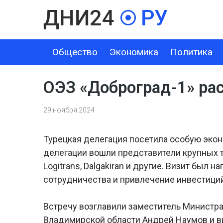
Общество
Экономика
Политика
ОБЩЕСТВО
ЭКОНОМИКА
ПОЛИТИКА
ШОУ-БИЗНЕС
ОЭЗ «Доброград-1» ра
29 ноября 2024
Турецкая делегация посетила особую экон
делегации вошли представители крупных т
Logitrans, Dalgakiran и другие. Визит был 
сотрудничества и привлечение инвестиций
Встречу возглавили заместитель Министр
Владимирской области Андрей Наумов и в