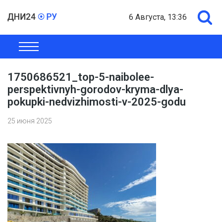
6 Августа, 13:36
ОБЩЕСТВО
ЭКОНОМИКА
ПОЛИТИКА
ШОУ-БИЗНЕС
1750686521_top-5-naibolee-
perspektivnyh-gorodov-kryma-dlya-
pokupki-nedvizhimosti-v-2025-godu
25 июня 2025