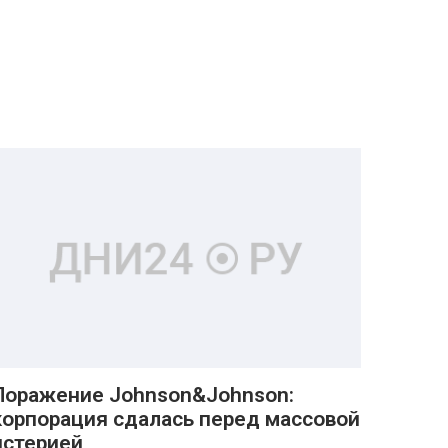
Поражение Johnson&Johnson:
корпорация сдалась перед массовой
истерией