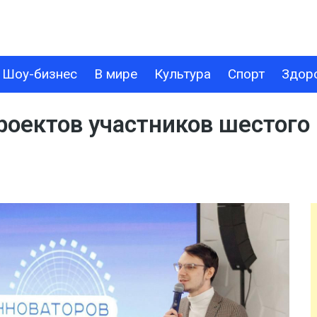
Шоу-бизнес
В мире
Культура
Спорт
Здор
В МИРЕ
КУЛЬТУРА
СПОРТ
ЗДОРОВЬЕ
ТЕХНОЛОГИИ
роектов участников шестого