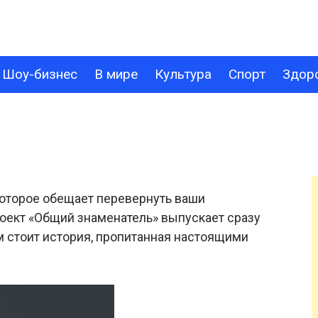
Шоу-бизнес
В мире
Культура
Спорт
Здор
В МИРЕ
КУЛЬТУРА
СПОРТ
ЗДОРОВЬЕ
ТЕХНОЛОГИИ
которое обещает перевернуть ваши
оект «Общий знаменатель» выпускает сразу
 стоит история, пропитанная настоящими