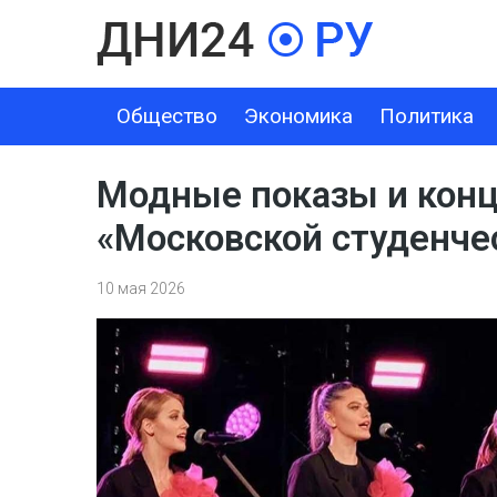
Общество
Экономика
Политика
ОБЩЕСТВО
ЭКОНОМИКА
ПОЛИТИКА
ШОУ-БИЗНЕС
Модные показы и конц
«Московской студенче
10 мая 2026