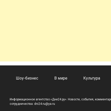
а
Шоу-бизнес
В мире
Культура
Информационное агентство «Дни24.ру». Новости, события, комментари
сотрудничества: dni24.ru@ya.ru