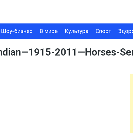
Шоу-бизнес
В мире
Культура
Спорт
Здор
В МИРЕ
КУЛЬТУРА
СПОРТ
ЗДОРОВЬЕ
ТЕХНОЛОГИИ
Indian—1915-2011—Horses-Se