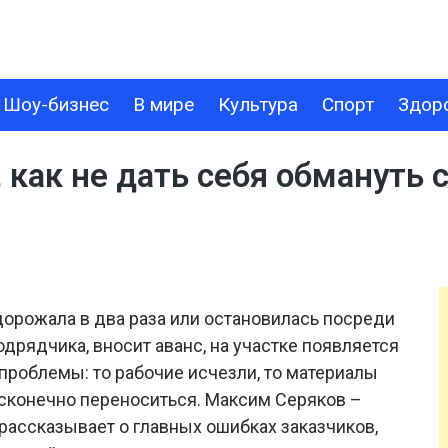
Шоу-бизнес
В мире
Культура
Спорт
Здор
В МИРЕ
КУЛЬТУРА
СПОРТ
ЗДОРОВЬЕ
ТЕХНОЛОГИИ
 как не дать себя обмануть 
дорожала в два раза или остановилась посреди
одрядчика, вносит аванс, на участке появляется
 проблемы: то рабочие исчезли, то материалы
есконечно переноситься. Максим Серяков –
рассказывает о главных ошибках заказчиков,