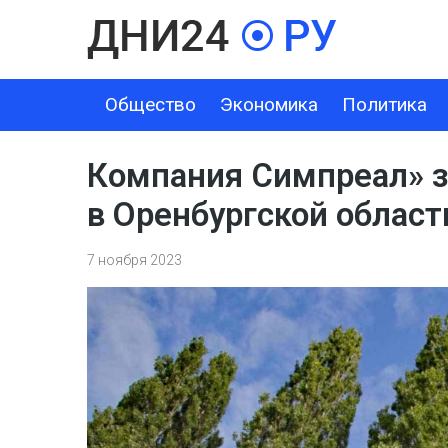
Общество
Экономика
Политика
ОБЩЕСТВО
ЭКОНОМИКА
ПОЛИТИКА
ШОУ-БИЗНЕС
Компания Симпреал» з
в Оренбургской област
7 ноября 2023