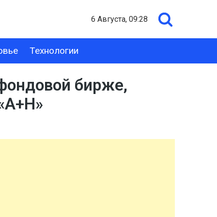
6 Августа, 09:28
овье
Технологии
 фондовой бирже,
 «A+H»