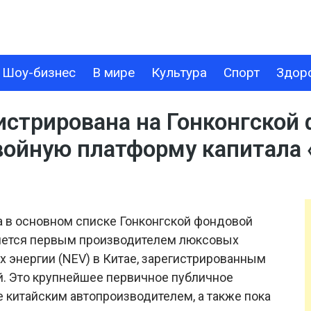
Шоу-бизнес
В мире
Культура
Спорт
Здор
В МИРЕ
КУЛЬТУРА
СПОРТ
ЗДОРОВЬЕ
ТЕХНОЛОГИИ
истрирована на Гонконгской
войную платформу капитала
а в основном списке Гонконгской фондовой
ляется первым производителем люксовых
х энергии (NEV) в Китае, зарегистрированным
й. Это крупнейшее первичное публичное
е китайским автопроизводителем, а также пока