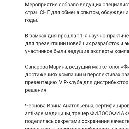
Мероприятие собрало ведущих специалисто
стран СНГ для обмена опытом, обсуждени
годы.
В рамках дня прошла 11-я научно-практич
для презентации новейших разработок и а
участников были ведущие эксперты компан
Сапарова Марина, ведущий маркетолог «Ф
достижениях компании и перспективах раз
презентацию VIP-клуба для дистрибьюто
решения.
Чеснова Ирина Анатольевна, сертифициров
anti-age медицины, тренер ФИЛОСОФИ АК
поделилась секретами сохранения качес
продуктов — полимолочной кислоты и колл