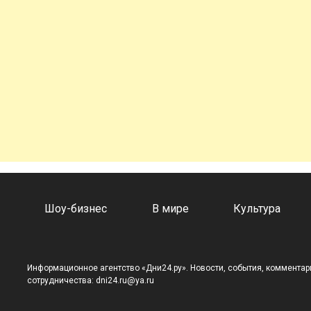
а
Шоу-бизнес
В мире
Культура
Информационное агентство «Дни24.ру». Новости, события, комментари
сотрудничества: dni24.ru@ya.ru