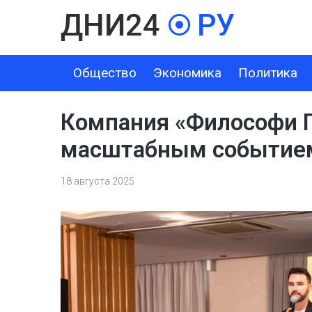
Общество
Экономика
Политика
ОБЩЕСТВО
ЭКОНОМИКА
ПОЛИТИКА
ШОУ-БИЗНЕС
Компания «Философи П
масштабным событием
18 августа 2025