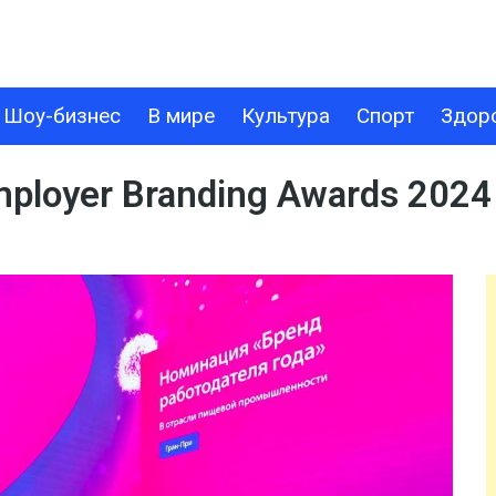
Шоу-бизнес
В мире
Культура
Спорт
Здор
В МИРЕ
КУЛЬТУРА
СПОРТ
ЗДОРОВЬЕ
ТЕХНОЛОГИИ
mployer Branding Awards 2024