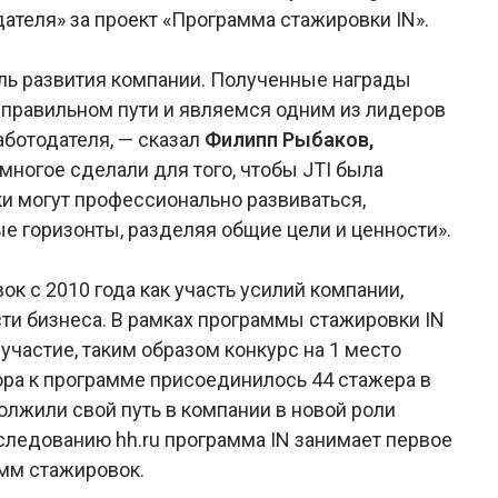
теля» за проект «Программа стажировки IN».
ль развития компании. Полученные награды
а правильном пути и являемся одним из лидеров
аботодателя, — сказал
Филипп Рыбаков,
 многое сделали для того, чтобы JTI была
и могут профессионально развиваться,
е горизонты, разделяя общие цели и ценности».
к с 2010 года как участь усилий компании,
и бизнеса. В рамках программы стажировки IN
 участие, таким образом конкурс на 1 место
ора к программе присоединилось 44 стажера в
должили свой путь в компании в новой роли
следованию hh.ru программа IN занимает первое
амм стажировок.