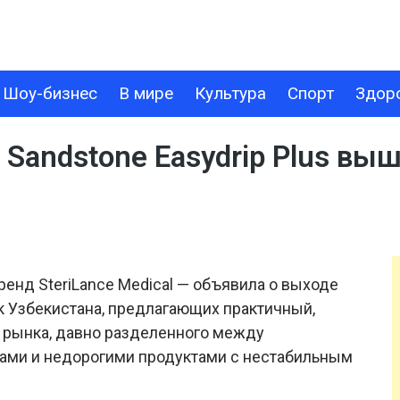
Шоу-бизнес
В мире
Культура
Спорт
Здор
В МИРЕ
КУЛЬТУРА
СПОРТ
ЗДОРОВЬЕ
ТЕХНОЛОГИИ
Sandstone Easydrip Plus вы
енд SteriLance Medical — объявила о выходе
ок Узбекистана, предлагающих практичный,
 рынка, давно разделенного между
ми и недорогими продуктами с нестабильным