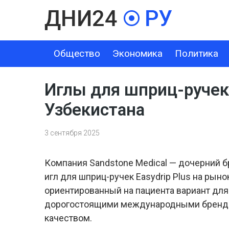
Общество
Экономика
Политика
ОБЩЕСТВО
ЭКОНОМИКА
ПОЛИТИКА
ШОУ-БИЗНЕС
Иглы для шприц-ручек 
Узбекистана
3 сентября 2025
Компания Sandstone Medical — дочерний бр
игл для шприц-ручек Easydrip Plus на рын
ориентированный на пациента вариант для
дорогостоящими международными бренда
качеством.