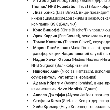
Ян Эббс
(Ian Abbs), генеральный директ
Thomas’ NHS Foundation Trust
(Великобри
Лиза Бэнкс
(Lisa Banks), вице-президе
инновациям,исследованиям и разработкам
компании
GSK
(Бельгия)
Крис Бишофф
(Chris Bischoff), управля
Эрик Каррил
(Eric Carreel), основатель 
Томас Клозель
(Thomas Clozel), соучре
Марис Дрейманис
(Maris Dreimanis), ру
трансформации
Национальной службы з
Надин
Хачач-Харам
(Nadine Hachach-Har
NHS Surgeon (Великобритания)
Николас Ханч
(Nicolas Hantzsch), испол
соучредитель
Patient21
(Германия)
Адама Ибрагим
(Adama Ibrahim), вице-
изменениями
Novo Nordisk
(Дания)
Алисса Джеффи
(Alyssa Jaffee), партнер
Стефани
Кемп
(Stefanie Kemp), директо
Хейо Кремер
(Heyo Kroemer), генеральн