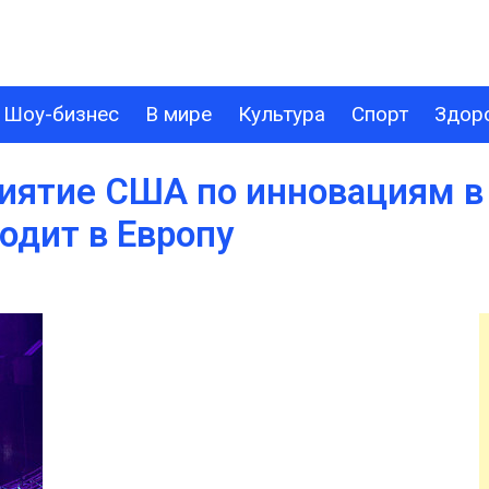
Шоу-бизнес
В мире
Культура
Спорт
Здор
В МИРЕ
КУЛЬТУРА
СПОРТ
ЗДОРОВЬЕ
ТЕХНОЛОГИИ
иятие США по инновациям в
одит в Европу