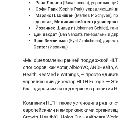
Рана Лоннен
(Rana Lonnen), управляющий 
Софи
Парк
(Sophie Park), управляющий 
Марлис П. Шийвен
(Marlies P Schijven),
здоровья,
Медицинский центр универси
Йоханнес Шильдт
(Johannes Schildt), г
Дан Вахдат
(Dan Vahdat), генеральный ди
Эяль Зимличман
(Eyal Zimlichman), дире
Center
(Израиль)
«Мы ошеломлены ранней поддержкой HLTH 
спонсоров, как Aptar, AlbionVC, ANDHealth, AW
Health, ResMed и Withings, — просто удивите
управляющий директор HLTH Europe. — Эт
благодарны им за поддержку в развитии HL
Компания HLTH также установила ряд клю
европейскими и американскими организациям
Growth, HealthXL, HolonIQ и Healthcare World