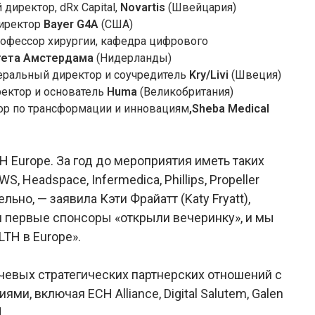
директор, dRx Capital,
Novartis
(Швейцария)
директор
Bayer G4A
(США)
 профессор хирургии, кафедра цифрового
тета Амстердама
(Нидерланды)
енеральный директор и соучредитель
Kry/Livi
(Швеция)
ректор и основатель
Huma
(Великобритания)
ктор по трансформации и инновациям
,Sheba Medical
Europe. За год до мероприятия иметь таких
S, Headspace, Infermedica, Phillips, Propeller
льно, — заявила Кэти Фрайатт (Katy Fryatt),
и первые спонсоры «открыли вечеринку», и мы
TH в Europe».
чевых стратегических партнерских отношений с
и, включая ECH Alliance, Digital Salutem, Galen
.