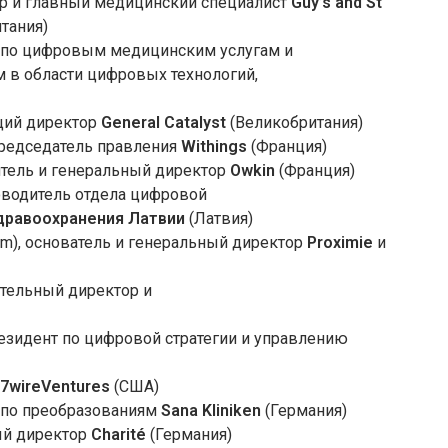
ор и главный медицинский специалист
Guy’s and St
тания)
нт по цифровым медицинским услугам и
 в области цифровых технологий,
ющий директор
General Catalyst
(Великобритания)
и председатель правления
Withings
(Франция)
дитель и генеральный директор
Owkin
(Франция)
ководитель отдела цифровой
дравоохранения Латвии
(Латвия)
am), основатель и генеральный директор
Proximie
и
нительный директор и
президент по цифровой стратегии и управлению
7wireVentures
(США)
р по преобразованиям
Sana Kliniken
(Германия)
ый директор
Charité
(Германия)