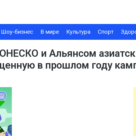
Шоу-бизнес
В мире
Культура
Спорт
Здор
В МИРЕ
КУЛЬТУРА
СПОРТ
ЗДОРОВЬЕ
ТЕХНОЛОГИИ
 ЮНЕСКО и Альянсом азиатск
щенную в прошлом году камп