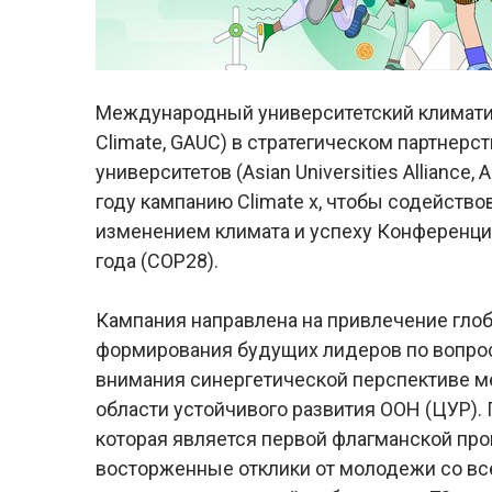
Международный университетский климатическ
Climate, GAUC) в стратегическом партнер
университетов (Asian Universities Allianc
году кампанию Climate x, чтобы содейство
изменением климата и успеху Конференци
года (COP28).
Кампания направлена на привлечение гло
формирования будущих лидеров по вопрос
внимания синергетической перспективе м
области устойчивого развития ООН (ЦУР). 
которая является первой флагманской про
восторженные отклики от молодежи со все