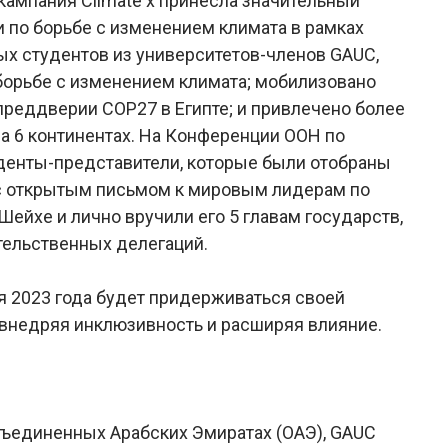
кампания Climate x принесла значительный
 по борьбе с изменением климата в рамках
х студентов из университетов-членов GAUC,
борьбе с изменением климата; мобилизовано
преддверии COP27 в Египте; и привлечено более
а 6 континентах. На Конференции ООН по
уденты-представители, которые были отобраны
с открытым письмом к мировым лидерам по
ейхе и лично вручили его 5 главам государств,
тельственных делегаций.
ия 2023 года будет придерживаться своей
 внедряя инклюзивность и расширяя влияние.
бъединенных Арабских Эмиратах (ОАЭ), GAUC