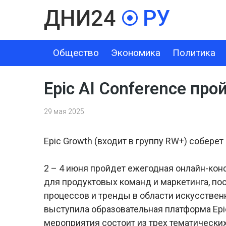
Общество
Экономика
Политика
ОБЩЕСТВО
ЭКОНОМИКА
ПОЛИТИКА
ШОУ-БИЗНЕС
Epic AI Conference про
29 мая 2025
Epic Growth (входит в группу RW+) собере
2 – 4 июня пройдет ежегодная онлайн-кон
для продуктовых команд и маркетинга, п
процессов и тренды в области искусствен
выступила образовательная платформа Epic
мероприятия состоит из трех тематических т