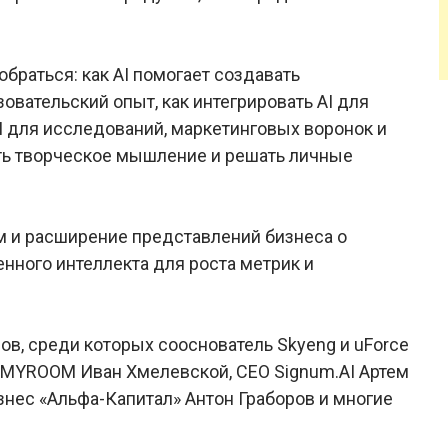
обраться: как AI помогает создавать
вательский опыт, как интегрировать AI для
I для исследований, маркетинговых воронок и
лять творческое мышление и решать личные
м и расширение представлений бизнеса о
нного интеллекта для роста метрик и
ов, среди которых сооснователь Skyeng и uForce
INMYROOM Иван Хмелевской, CEO Signum.AI Артем
знес «Альфа-Капитал» Антон Граборов и многие