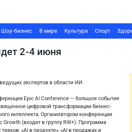
Шоу-бизнес
В мире
Культура
Спорт
Здор
В МИРЕ
КУЛЬТУРА
СПОРТ
ЗДОРОВЬЕ
ТЕХНОЛОГИИ
йдет 2-4 июня
т ведущих экспертов в области ИИ.
ференция Epic AI Conference — большое событие
освященное цифровой трансформации бизнес-
ного интеллекта. Организатором конференции
 Growth (входит в группу RW+). Программа
реков: «AI в продукте», «AI в продажах и