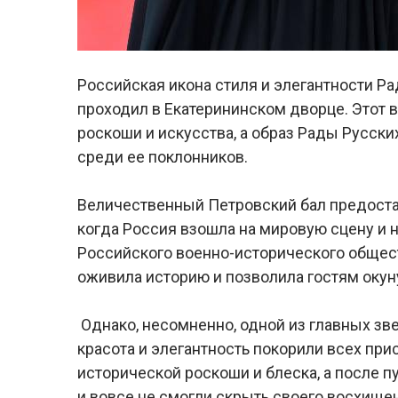
Российская икона стиля и элегантности Ра
проходил в Екатерининском дворце. Этот 
роскоши и искусства, а образ Рады Русски
среди ее поклонников.
Величественный Петровский бал предостав
когда Россия взошла на мировую сцену и н
Российского военно-исторического общес
оживила историю и позволила гостям окуну
Однако, несомненно, одной из главных зве
красота и элегантность покорили всех пр
исторической роскоши и блеска, а после п
и вовсе не смогли скрыть своего восхище