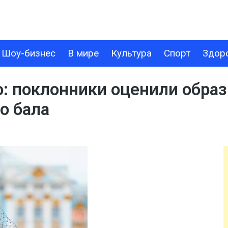
Шоу-бизнес
В мире
Культура
Спорт
Здор
В МИРЕ
КУЛЬТУРА
СПОРТ
ЗДОРОВЬЕ
ТЕХНОЛОГИИ
: поклонники оценили образ
о бала