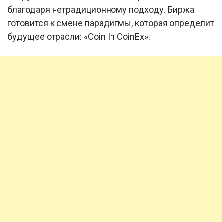
благодаря нетрадиционному подходу. Биржа
готовится к смене парадигмы, которая определит
будущее отрасли: «Coin In CoinEx».