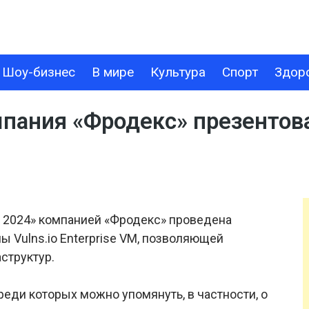
Шоу-бизнес
В мире
Культура
Спорт
Здор
В МИРЕ
КУЛЬТУРА
СПОРТ
ЗДОРОВЬЕ
ТЕХНОЛОГИИ
ания «Фродекс» презентовал
 2024» компанией «Фродекс» проведена
 Vulns.io Enterprise VM, позволяющей
структур.
еди которых можно упомянуть, в частности, о