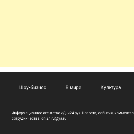
а
Шоу-бизнес
В мире
Культура
Информационное агентство «Дни24.ру». Новости, события, комментари
сотрудничества: dni24.ru@ya.ru