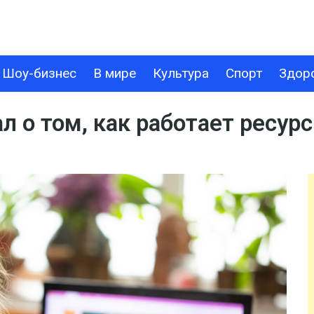
Шоу-бизнес
В мире
Культура
Спорт
Здор
В МИРЕ
КУЛЬТУРА
СПОРТ
ЗДОРОВЬЕ
ТЕХНОЛОГИИ
л о том, как работает ресурс